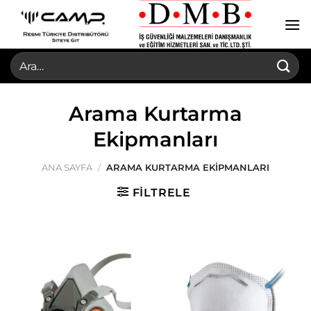
İçeriğe
atla
Ara:
Arama Kurtarma
Ekipmanları
ANA SAYFA
/
ARAMA KURTARMA EKIPMANLARI
FILTRELE