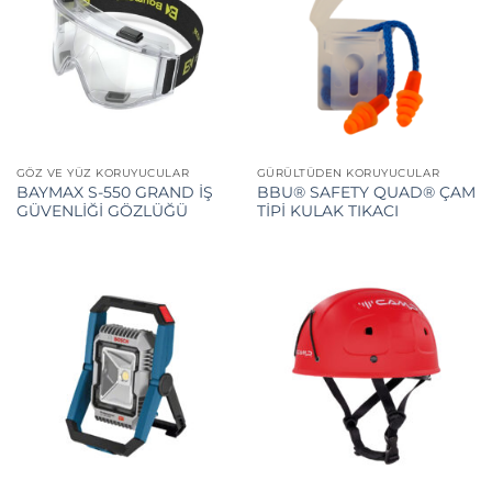
GÖZ VE YÜZ KORUYUCULAR
GÜRÜLTÜDEN KORUYUCULAR
BAYMAX S-550 GRAND İŞ
BBU® SAFETY QUAD® ÇAM
GÜVENLİĞİ GÖZLÜĞÜ
TİPİ KULAK TIKACI