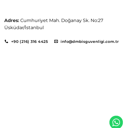
Adres:
Cumhuriyet Mah. Doğanay Sk. No:27
Üsküdar/İstanbul
+90 (216) 316 4425
info@dmbisguvenligi.com.tr