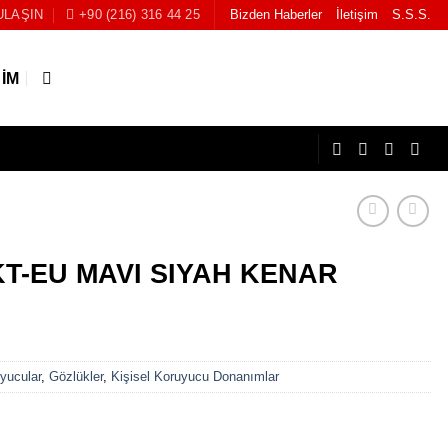
ULAŞIN
+90 (216) 316 44 25
Bizden Haberler
İletişim
S.S.S.
ŞIM
KT-EU MAVI SIYAH KENAR
yucular
,
Gözlükler
,
Kişisel Koruyucu Donanımlar