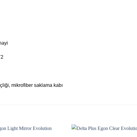
nayi
72
 içliği, mikrofiber saklama kabı