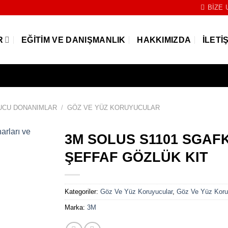
BIZE 
R
EĞITIM VE DANIŞMANLIK
HAKKIMIZDA
İLETI
UCU DONANIMLAR
/
GÖZ VE YÜZ KORUYUCULAR
3M SOLUS S1101 SGAF
ŞEFFAF GÖZLÜK KIT
Kategoriler:
Göz Ve Yüz Koruyucular
,
Göz Ve Yüz Koru
Marka:
3M