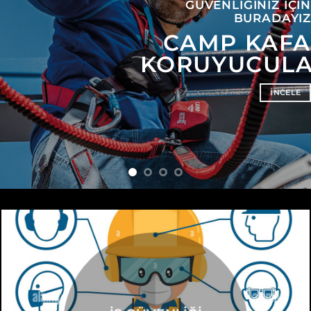
GÜVENLIĞINIZ IÇIN
BURADAYIZ
CAMP KAFA
KORUYUCUL
INCELE