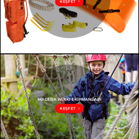
KEŞFET
MACERA PARKI EKİPMANLARI
KEŞFET