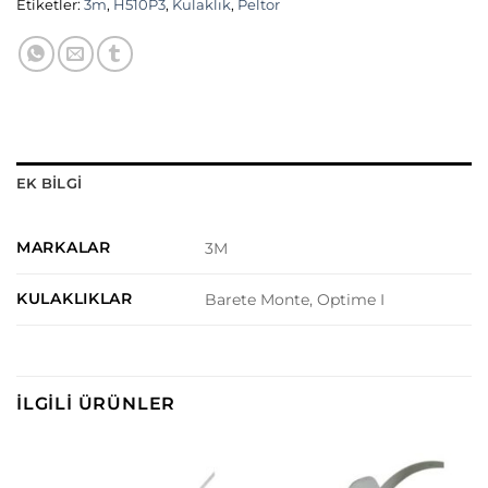
Etiketler:
3m
,
H510P3
,
Kulaklık
,
Peltor
EK BILGI
MARKALAR
3M
KULAKLIKLAR
Barete Monte, Optime I
İLGILI ÜRÜNLER