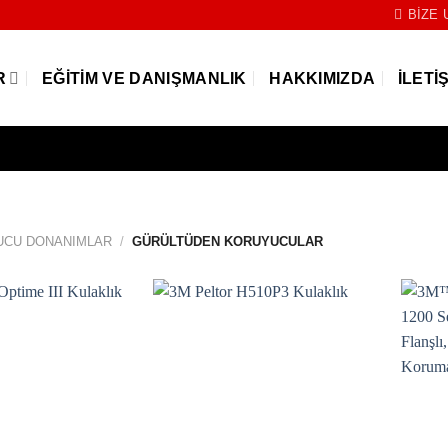
BIZE 
R
EĞITIM VE DANIŞMANLIK
HAKKIMIZDA
İLETI
UCU DONANIMLAR
/
GÜRÜLTÜDEN KORUYUCULAR