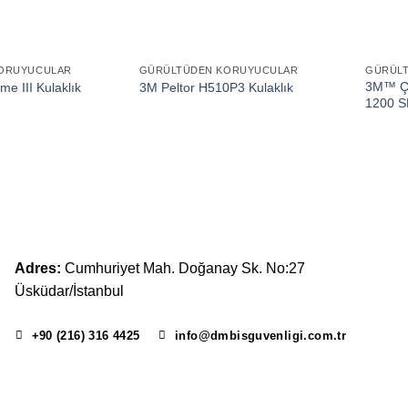
ORUYUCULAR
GÜRÜLTÜDEN KORUYUCULAR
GÜRÜL
3M™ Ç
e III Kulaklık
3M Peltor H510P3 Kulaklık
1200 S
Adres:
Cumhuriyet Mah. Doğanay Sk. No:27
Üsküdar/İstanbul
+90 (216) 316 4425
info@dmbisguvenligi.com.tr