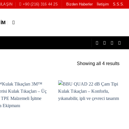
ULAŞIN
+90 (216) 316 44 25
Bizden Haberler
İletişim
S.S.S.
ŞIM
Showing all 4 results