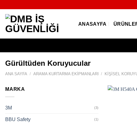
İçeriğe
atla
ANASAYFA
ÜRÜNLE
Gürültüden Koruyucular
ANA SAYFA
/
ARAMA KURTARMA EKIPMANLARI
/
KIŞISEL KORUY
MARKA
3M
(3)
BBU Safety
(1)