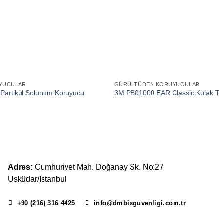
YUCULAR
GÜRÜLTÜDEN KORUYUCULAR
 Partikül Solunum Koruyucu
3M PB01000 EAR Classic Kulak T
Adres:
Cumhuriyet Mah. Doğanay Sk. No:27
Üsküdar/İstanbul
+90 (216) 316 4425
info@dmbisguvenligi.com.tr