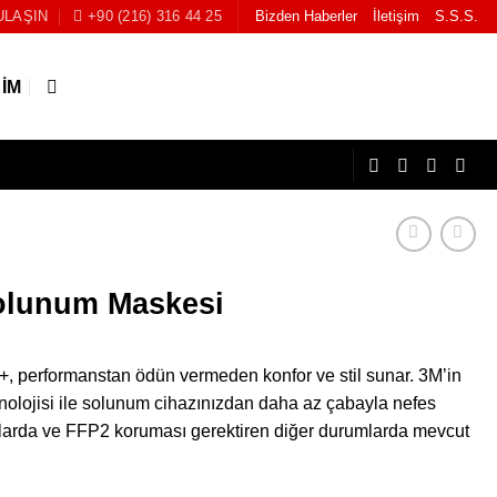
ULAŞIN
+90 (216) 316 44 25
Bizden Haberler
İletişim
S.S.S.
ŞIM
Solunum Maskesi
performanstan ödün vermeden konfor ve stil sunar. 3M’in
eknolojisi ile solunum cihazınızdan daha az çabayla nefes
amalarda ve FFP2 koruması gerektiren diğer durumlarda mevcut