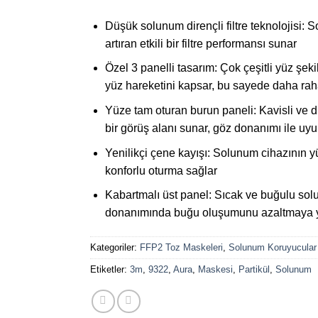
Düşük solunum dirençli filtre teknolojisi: 
artıran etkili bir filtre performansı sunar
Özel 3 panelli tasarım: Çok çeşitli yüz şek
yüz hareketini kapsar, bu sayede daha raha
Yüze tam oturan burun paneli: Kavisli ve düş
bir görüş alanı sunar, göz donanımı ile uyu
Yenilikçi çene kayışı: Solunum cihazının yü
konforlu oturma sağlar
Kabartmalı üst panel: Sıcak ve buğulu sol
donanımında buğu oluşumunu azaltmaya y
Kategoriler:
FFP2 Toz Maskeleri
,
Solunum Koruyucular
Etiketler:
3m
,
9322
,
Aura
,
Maskesi
,
Partikül
,
Solunum