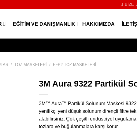
BIZE 
R
EĞITIM VE DANIŞMANLIK
HAKKIMIZDA
İLETI
ULAR
/
TOZ MASKELERI
/
FFP2 TOZ MASKELERI
3M Aura 9322 Partikül 
3M™ Aura™ Partikül Solunum Maskesi 9322+, 
yenilikçi yeni düşük solunum dirençli filtre t
alabilirsiniz. Çok çeşitli endüstriyel uygul
tozlara ve buğulanmalara karşı korur.