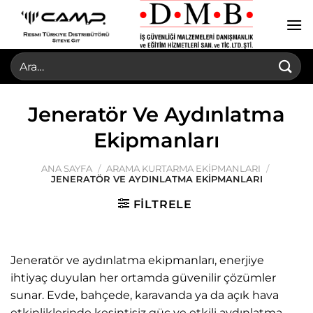
İçeriğe
atla
Ara:
Jeneratör Ve Aydınlatma
Ekipmanları
ANA SAYFA
/
ARAMA KURTARMA EKIPMANLARI
/
JENERATÖR VE AYDINLATMA EKIPMANLARI
FILTRELE
Jeneratör ve aydınlatma ekipmanları, enerjiye
ihtiyaç duyulan her ortamda güvenilir çözümler
sunar. Evde, bahçede, karavanda ya da açık hava
etkinliklerinde kesintisiz güç ve etkili aydınlatma