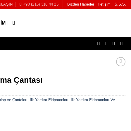
ULAŞIN
+90 (216) 316 44 25
Bizden Haberler
İletişim
S.S.S.
ŞIM
rma Çantası
olap ve Çantaları
,
İlk Yardım Ekipmanları
,
İlk Yardım Ekipmanları Ve