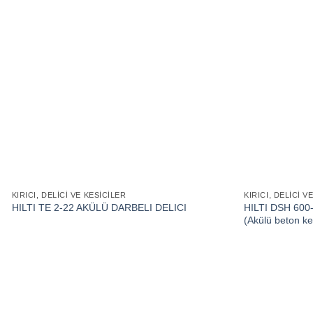
KIRICI, DELICI VE KESICILER
KIRICI, DELICI V
HILTI DSH 60
HILTI TE 2-22 AKÜLÜ DARBELI DELICI
(Akülü beton k