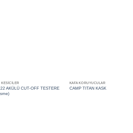
E KESICILER
KAFA KORUYUCULAR
0-22 AKÜLÜ CUT-OFF TESTERE
CAMP TITAN KASK
esme)