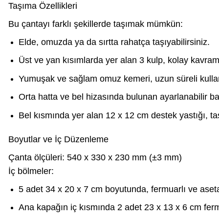
Taşıma Özellikleri
Bu çantayı farklı şekillerde taşımak mümkün:
Elde, omuzda ya da sırtta rahatça taşıyabilirsiniz.
Üst ve yan kısımlarda yer alan 3 kulp, kolay kavra
Yumuşak ve sağlam omuz kemeri, uzun süreli kulla
Orta hatta ve bel hizasında bulunan ayarlanabilir bağ
Bel kısmında yer alan 12 x 12 cm destek yastığı, taş
Boyutlar ve İç Düzenleme
Çanta ölçüleri: 540 x 330 x 230 mm (±3 mm)
İç bölmeler:
5 adet 34 x 20 x 7 cm boyutunda, fermuarlı ve asetatl
Ana kapağın iç kısmında 2 adet 23 x 13 x 6 cm fermu