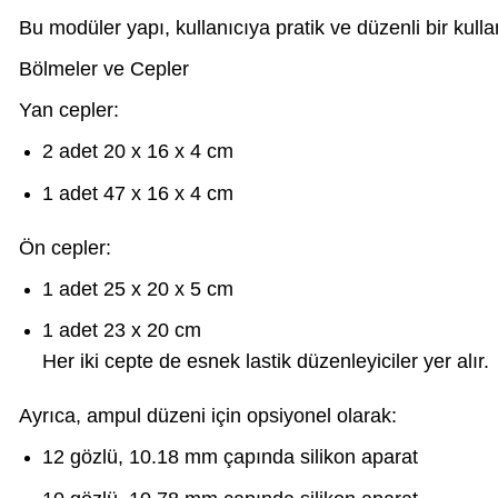
Bu modüler yapı, kullanıcıya pratik ve düzenli bir kull
Bölmeler ve Cepler
Yan cepler:
2 adet 20 x 16 x 4 cm
1 adet 47 x 16 x 4 cm
Ön cepler:
1 adet 25 x 20 x 5 cm
1 adet 23 x 20 cm
Her iki cepte de esnek lastik düzenleyiciler yer alır.
Ayrıca, ampul düzeni için opsiyonel olarak:
12 gözlü, 10.18 mm çapında silikon aparat