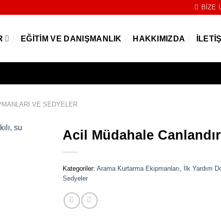
BIZE 
R
EĞITIM VE DANIŞMANLIK
HAKKIMIZDA
İLETI
IPMANLARI VE SEDYELER
Acil Müdahale Canlandı
Kategoriler:
Arama Kurtarma Ekipmanları
,
İlk Yardım D
Sedyeler