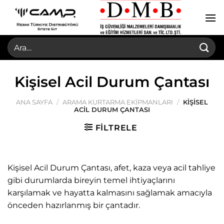
İçeriğe
atla
Ara:
Kişisel Acil Durum Çantası
ANA SAYFA
/
ARAMA KURTARMA EKIPMANLARI
/
KIŞISEL
ACIL DURUM ÇANTASI
FILTRELE
Kişisel Acil Durum Çantası, afet, kaza veya acil tahliye
gibi durumlarda bireyin temel ihtiyaçlarını
karşılamak ve hayatta kalmasını sağlamak amacıyla
önceden hazırlanmış bir çantadır.