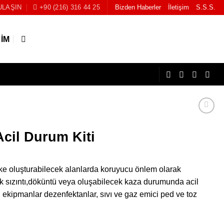
ULAŞIN
+90 (216) 316 44 25
Bizden Haberler
İletişim
S.S.S.
ŞIM
Acil Durum Kiti
ike oluşturabilecek alanlarda koruyucu önlem olarak
ik sızıntı,döküntü veya oluşabilecek kaza durumunda acil
 ekipmanlar dezenfektanlar, sıvı ve gaz emici ped ve toz