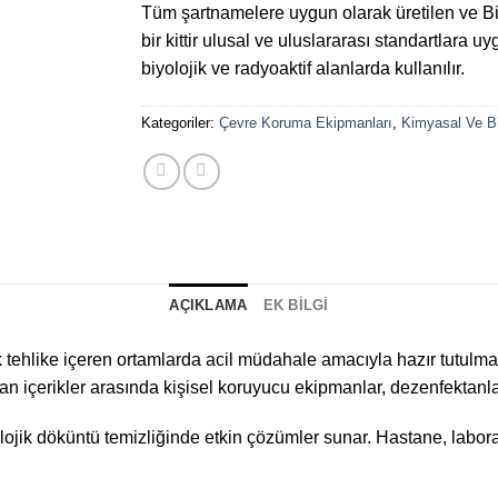
Tüm şartnamelere uygun olarak üretilen ve Bi
bir kittir ulusal ve uluslararası standartlara 
biyolojik ve radyoaktif alanlarda kullanılır.
Kategoriler:
Çevre Koruma Ekipmanları
,
Kimyasal Ve Bi
AÇIKLAMA
EK BILGI
k tehlike içeren ortamlarda acil müdahale amacıyla hazır tutulmas
uran içerikler arasında kişisel koruyucu ekipmanlar, dezenfektanla
ojik döküntü temizliğinde etkin çözümler sunar. Hastane, laborat