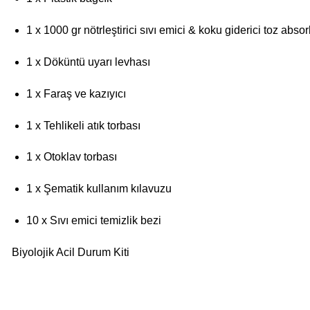
1 x 1000 gr nötrleştirici sıvı emici & koku giderici toz abso
1 x Döküntü uyarı levhası
1 x Faraş ve kazıyıcı
1 x Tehlikeli atık torbası
1 x Otoklav torbası
1 x Şematik kullanım kılavuzu
10 x Sıvı emici temizlik bezi
Biyolojik Acil Durum Kiti