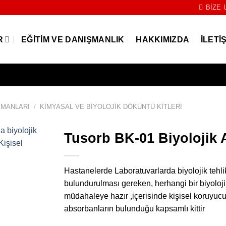
BIZE 
R
EĞITIM VE DANIŞMANLIK
HAKKIMIZDA
İLETI
PMANLARI
/
KIMYASAL VE BIYOLOJIK DÖKÜNTÜ KITLERI
Tusorb BK-01 Biyolojik 
Hastanelerde Laboratuvarlarda biyolojik tehl
bulundurulması gereken, herhangi bir biyoloj
müdahaleye hazır ,içerisinde kişisel koruyucu
absorbanların bulunduğu kapsamlı kittir