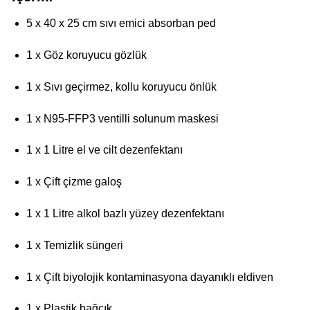
5 x 40 x 25 cm sıvı emici absorban ped
1 x Göz koruyucu gözlük
1 x Sıvı geçirmez, kollu koruyucu önlük
1 x N95-FFP3 ventilli solunum maskesi
1 x 1 Litre el ve cilt dezenfektanı
1 x Çift çizme galoş
1 x 1 Litre alkol bazlı yüzey dezenfektanı
1 x Temizlik süngeri
1 x Çift biyolojik kontaminasyona dayanıklı eldiven
1 x Plastik bağcık