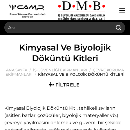
İçeriğe
atla
Ara:
Kimyasal Ve Biyolojik
Döküntü Kitleri
ANA SAYFA
/
İŞ GÜVENLIĞI EKIPMANLARI
/
ÇEVRE KORUMA
EKIPMANLARI
/
KIMYASAL VE BIYOLOJIK DÖKÜNTÜ KITLERI
FILTRELE
Kimyasal Biyolojik Döküntü Kiti, tehlikeli sıvıların
(asitler, bazlar, çözücüler, biyolojik materyaller vb.)
çevreye yayılmasını önlemek ve güvenli bir şekilde
bertaraf edilmesini sağlamak amacıyla kullanılan