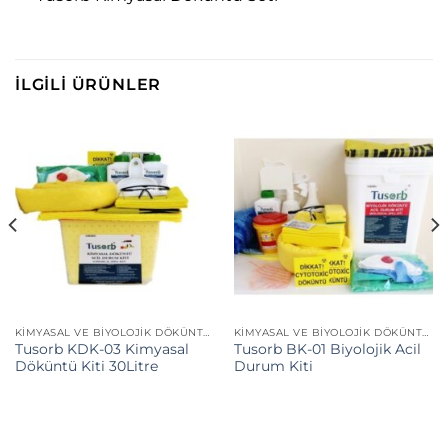
İLGILI ÜRÜNLER
KIMYASAL VE BIYOLOJIK DÖKÜNTÜ KITLERI
KIMYASAL VE BIYOLOJIK DÖKÜNTÜ KITLERI
Tusorb KDK-03 Kimyasal
Tusorb BK-01 Biyolojik Acil
Döküntü Kiti 30Litre
Durum Kiti