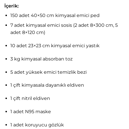
İçerik:
150 adet 40×50 cm kimyasal emici ped
7 adet kimyasal emici sosis (2 adet 8×300 cm, 5
adet 8×120 cm)
10 adet 23×23 cm kimyasal emici yastık
3 kg kimyasal absorban toz
5 adet yüksek emici temizlik bezi
1 çift kimyasala dayanıklı eldiven
1 çift nitril eldiven
1 adet N95 maske
1 adet koruyucu gözlük