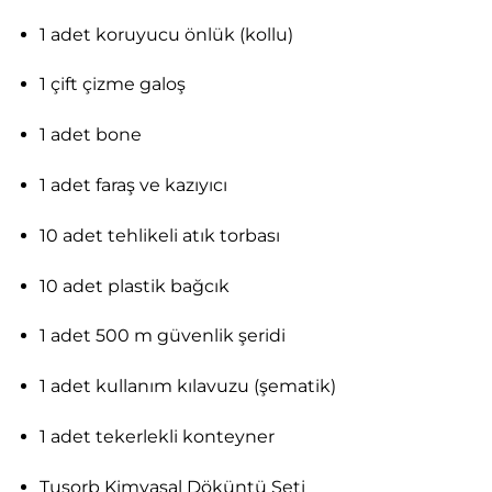
1 adet koruyucu önlük (kollu)
1 çift çizme galoş
1 adet bone
1 adet faraş ve kazıyıcı
10 adet tehlikeli atık torbası
10 adet plastik bağcık
1 adet 500 m güvenlik şeridi
1 adet kullanım kılavuzu (şematik)
1 adet tekerlekli konteyner
Tusorb Kimyasal Döküntü Seti