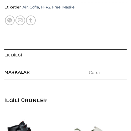
Etiketler:
Air
,
Cofra
,
FFP2
,
Free
,
Maske
EK BILGI
MARKALAR
Cofra
İLGILI ÜRÜNLER