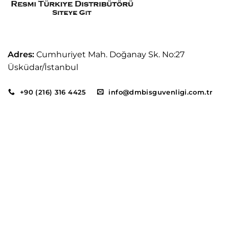
Adres:
Cumhuriyet Mah. Doğanay Sk. No:27
Üsküdar/İstanbul
+90 (216) 316 4425
info@dmbisguvenligi.com.tr