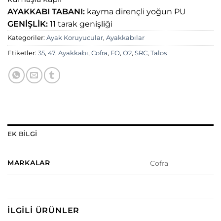
AYAKKABI TABANI:
kayma dirençli yoğun PU
GENİŞLİK:
11 tarak genişliği
Kategoriler:
Ayak Koruyucular
,
Ayakkabılar
Etiketler:
35
,
47
,
Ayakkabı
,
Cofra
,
FO
,
O2
,
SRC
,
Talos
EK BILGI
MARKALAR
Cofra
İLGILI ÜRÜNLER