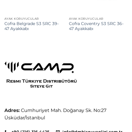
AYAK KORUYUCULAR
AYAK KORUYUCULAR
Cofra Belgrade S3 SRC 39-
Cofra Coventry S3 SRC 36-
47 Ayakkabı
47 Ayakkabı
Adres:
Cumhuriyet Mah. Doğanay Sk. No:27
Üsküdar/İstanbul
+90 (216) 316 4425
info@dmbisguvenligi.com.tr