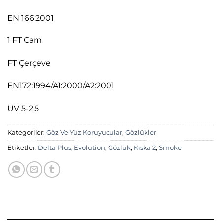
EN 166:2001
1 FT Cam
FT Çerçeve
EN172:1994/A1:2000/A2:2001
UV 5-2.5
Kategoriler:
Göz Ve Yüz Koruyucular
,
Gözlükler
Etiketler:
Delta Plus
,
Evolution
,
Gözlük
,
Kıska 2
,
Smoke