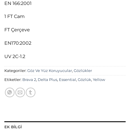
EN 166:2001
1 FT Cam
FT Çerçeve
EN170:2002
UV 2C-1.2
Kategoriler:
Göz Ve Yüz Koruyucular
,
Gözlükler
Etiketler:
Brava 2
,
Delta Plus
,
Essential
,
Gözlük
,
Yellow
EK BILGI