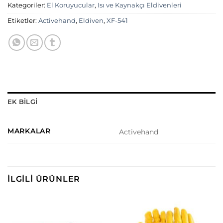
Kategoriler:
El Koruyucular
,
Isı ve Kaynakçı Eldivenleri
Etiketler:
Activehand
,
Eldiven
,
XF-541
EK BILGI
MARKALAR
Activehand
İLGILI ÜRÜNLER