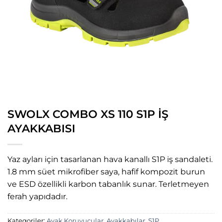
SWOLX COMBO XS 110 S1P İŞ
AYAKKABISI
Yaz ayları için tasarlanan hava kanallı S1P iş sandaleti.
1.8 mm süet mikrofiber saya, hafif kompozit burun
ve ESD özellikli karbon tabanlık sunar. Terletmeyen
ferah yapıdadır.
Kategoriler:
Ayak Koruyucular
,
Ayakkabılar
,
S1P