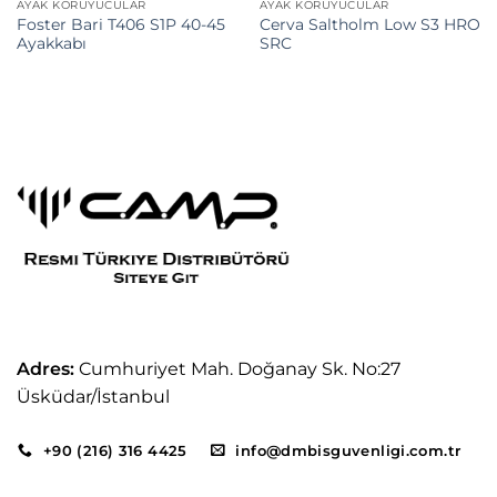
AYAK KORUYUCULAR
AYAK KORUYUCULAR
Foster Bari T406 S1P 40-45
Cerva Saltholm Low S3 HRO
Ayakkabı
SRC
Adres:
Cumhuriyet Mah. Doğanay Sk. No:27
Üsküdar/İstanbul
+90 (216) 316 4425
info@dmbisguvenligi.com.tr