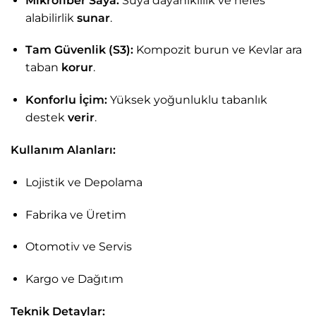
Mikrofiber Saya:
Suya dayanıklılık ve nefes
alabilirlik
sunar
.
Tam Güvenlik (S3):
Kompozit burun ve Kevlar ara
taban
korur
.
Konforlu İçim:
Yüksek yoğunluklu tabanlık
destek
verir
.
Kullanım Alanları:
Lojistik ve Depolama
Fabrika ve Üretim
Otomotiv ve Servis
Kargo ve Dağıtım
Teknik Detaylar: