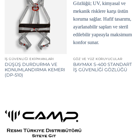
İŞ GÜVENLIĞI EKIPMANLARI
GÖZ VE YÜZ KORUYUCULAR
DÜŞÜŞ DURDURMA VE
BAYMAX S-400 STANDART
KONUMLANDIRMA KEMERI
İŞ GÜVENLİĞİ GÖZLÜĞÜ
(DP-510)