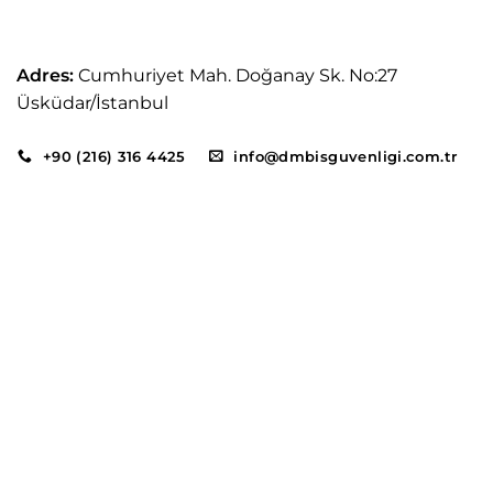
Adres:
Cumhuriyet Mah. Doğanay Sk. No:27
Üsküdar/İstanbul
+90 (216) 316 4425
info@dmbisguvenligi.com.tr