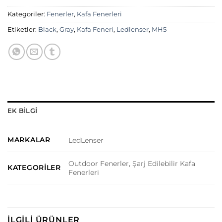
Kategoriler:
Fenerler
,
Kafa Fenerleri
Etiketler:
Black
,
Gray
,
Kafa Feneri
,
Ledlenser
,
MH5
EK BILGI
MARKALAR
LedLenser
Outdoor Fenerler, Şarj Edilebilir Kafa
KATEGORILER
Fenerleri
İLGILI ÜRÜNLER