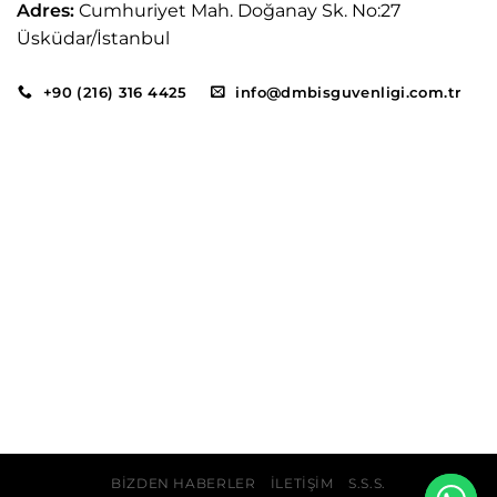
Adres:
Cumhuriyet Mah. Doğanay Sk. No:27
Üsküdar/İstanbul
+90 (216) 316 4425
info@dmbisguvenligi.com.tr
BIZDEN HABERLER
İLETIŞIM
S.S.S.