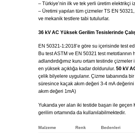
– Türkiye’nin ilk ve tek yerli üretim elektrikçi 
– Üretimi yapılan tüm çizmeler TS EN 50321,
ve mekanik testlere tabi tutulurlar.
36 kV AC Yüksek Gerilim Tesislerinde Çalışı
EN 50321-1:2018’e göre su içerisinde test edil
Bu test ASTM ve EN 50321 test metotlarının h
adlandırdığımız kuru ortam testinde çizmeler ile
en yüksek açıklığa kadar doldurulur.
50 kV A
çelik bilyelere uygulanır. Çizme tabanında bi
süresince kaçak akım değeri 3-4 mA değerini
akım değeri 1mA)
Yukarıda yer alan iki testide başarı ile geçen 
gerilim ortamında da kullanılabilmektedir.
Malzeme
Renk
Bedenleri