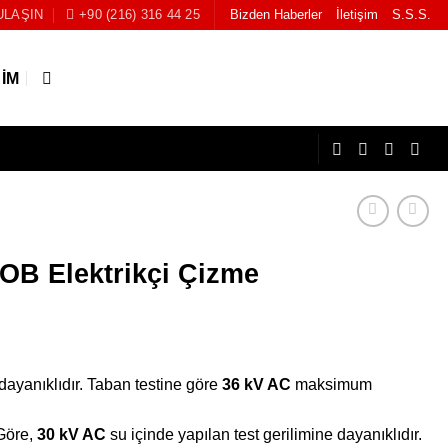
ULAŞIN
+90 (216) 316 44 25
Bizden Haberler
İletişim
S.S.S.
ŞIM
OB Elektrikçi Çizme
dayanıklıdır. Taban testine göre
36 kV AC
maksimum
Göre,
30 kV AC
su içinde yapılan test gerilimine dayanıklıdır.