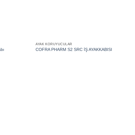
AYAK KORUYUCULAR
abı
COFRA PHARM S2 SRC İŞ AYAKKABISI