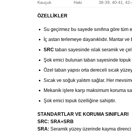
Kauçuk
Haki
38-39, 40-41, 42-
ÖZELLİKLER
Su geçirmez bu sayede sınıfına göre tüm ele
İç astarı terlemeye dayanıklıdır. Mantar ve
SRC
taban sayesinde ıslak seramik ve çe
Şok emici bulunan taban sayesinde topuk 
Özel taban yapısı orta dereceli sıcak yüzeyl
Sıcak ve soğuk yalıtım sağlar. Her mevsimde
Mekanik işlere karşı maksimum koruma sa
Şok emici topuk özelliğine sahiptir.
STANDARTLAR VE KORUMA SINIFLARI
SRC:
SRA+SRB
SRA:
Seramik yüzey üzerinde kayma direnci