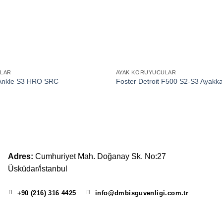
ULAR
AYAK KORUYUCULAR
Ankle S3 HRO SRC
Foster Detroit F500 S2-S3 Ayakk
Adres:
Cumhuriyet Mah. Doğanay Sk. No:27
Üsküdar/İstanbul
+90 (216) 316 4425
info@dmbisguvenligi.com.tr