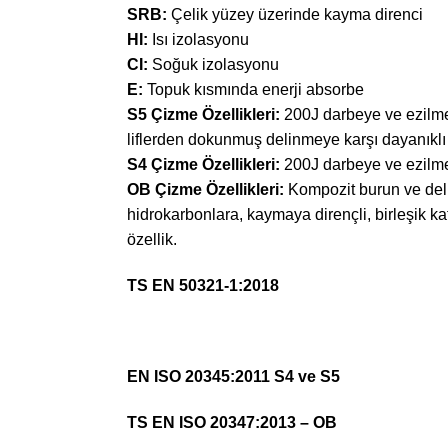
SRB:
Çelik yüzey üzerinde kayma direnci
HI:
Isı izolasyonu
CI:
Soğuk izolasyonu
E:
Topuk kısmında enerji absorbe
S5 Çizme Özellikleri:
200J darbeye ve ezilme
liflerden dokunmuş delinmeye karşı dayanıklı 
S4 Çizme Özellikleri:
200J darbeye ve ezilmey
OB Çizme Özellikleri:
Kompozit burun ve deli
hidrokarbonlara, kaymaya dirençli, birleşik k
özellik.
TS EN 50321-1:2018
EN ISO 20345:2011 S4 ve S5
TS EN ISO 20347:2013 – OB