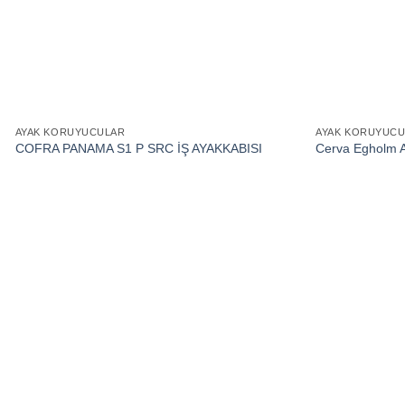
AYAK KORUYUCULAR
AYAK KORUYUC
COFRA PANAMA S1 P SRC İŞ AYAKKABISI
Cerva Egholm 