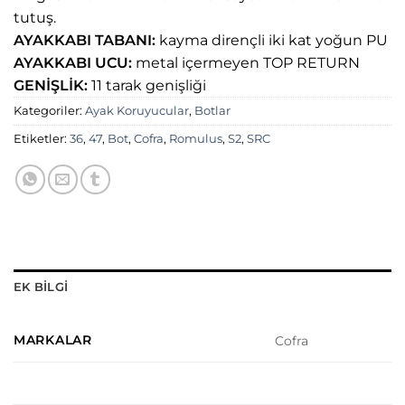
tutuş.
AYAKKABI TABANI:
kayma dirençli iki kat yoğun PU
AYAKKABI UCU:
metal içermeyen TOP RETURN
GENİŞLİK:
11 tarak genişliği
Kategoriler:
Ayak Koruyucular
,
Botlar
Etiketler:
36
,
47
,
Bot
,
Cofra
,
Romulus
,
S2
,
SRC
EK BILGI
MARKALAR
Cofra