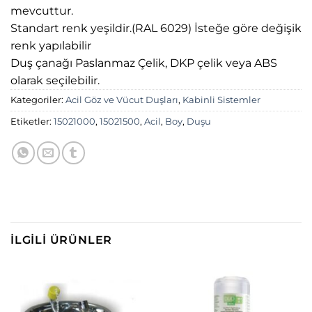
mevcuttur.
Standart renk yeşildir.(RAL 6029) İsteğe göre değişik
renk yapılabilir
Duş çanağı Paslanmaz Çelik, DKP çelik veya ABS
olarak seçilebilir.
Kategoriler:
Acil Göz ve Vücut Duşları
,
Kabinli Sistemler
Etiketler:
15021000
,
15021500
,
Acil
,
Boy
,
Duşu
İLGILI ÜRÜNLER