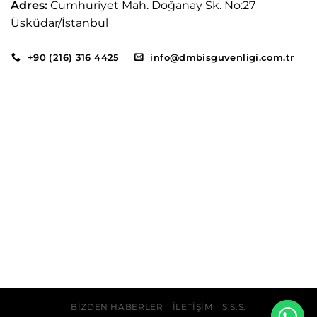
Adres:
Cumhuriyet Mah. Doğanay Sk. No:27
Üsküdar/İstanbul
+90 (216) 316 4425
info@dmbisguvenligi.com.tr
BIZDEN HABERLER
İLETIŞIM
S.S.S.