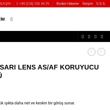
ULAŞIN
+90 (216) 316 44 25
Bizden Haberler
İletişim
S.S.S.
ŞIM
3 SARI LENS AS/AF KORUYUCU
Ü
k ışıkta daha net ve keskin bir görüş sunar.