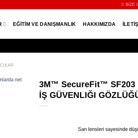
BIZE 
R
EĞITIM VE DANIŞMANLIK
HAKKIMIZDA
İLETI
UCULAR
3M™ SecureFit™ SF20
İŞ GÜVENLIĞI GÖZLÜĞ
Sarı lensleri sayesinde düşü