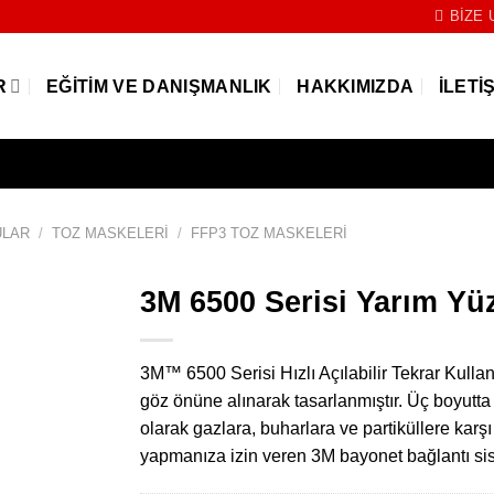
BIZE 
R
EĞITIM VE DANIŞMANLIK
HAKKIMIZDA
İLETI
ULAR
/
TOZ MASKELERI
/
FFP3 TOZ MASKELERI
3M 6500 Serisi Yarım Yü
3M™ 6500 Serisi Hızlı Açılabilir Tekrar Kullanı
göz önüne alınarak tasarlanmıştır. Üç boyutta
olarak gazlara, buharlara ve partiküllere karşı
yapmanıza izin veren 3M bayonet bağlantı si