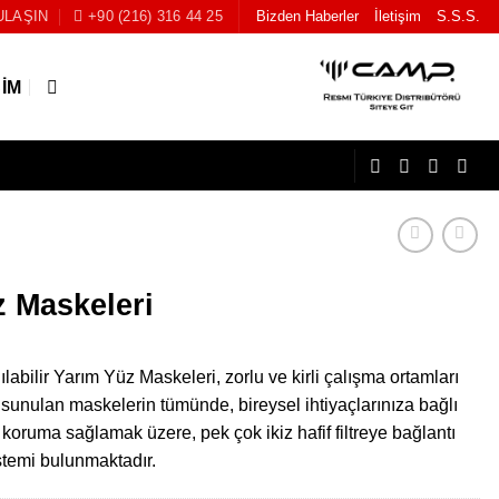
ULAŞIN
+90 (216) 316 44 25
Bizden Haberler
İletişim
S.S.S.
ŞIM
z Maskeleri
labilir Yarım Yüz Maskeleri, zorlu ve kirli çalışma ortamları
 sunulan maskelerin tümünde, bireysel ihtiyaçlarınıza bağlı
 koruma sağlamak üzere, pek çok ikiz hafif filtreye bağlantı
stemi bulunmaktadır.