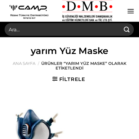
İçeriğe
atla
Ara:
yarım Yüz Maske
ANA SAYFA
/
ÜRÜNLER “YARIM YÜZ MASKE” OLARAK
ETIKETLENDI
FILTRELE