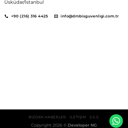
Üsküdar/İstanbul
+90 (216) 316 4425
info@dmbisguvenligi.com.tr
BIZDEN HABERLER
İLETIŞIM
S.S.S.
Copyright 2026 ©
Developer NG