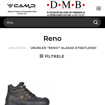
İçeriğe
atla
Ara:
Reno
ANA SAYFA
/
ÜRÜNLER “RENO” OLARAK ETIKETLENDI
FILTRELE