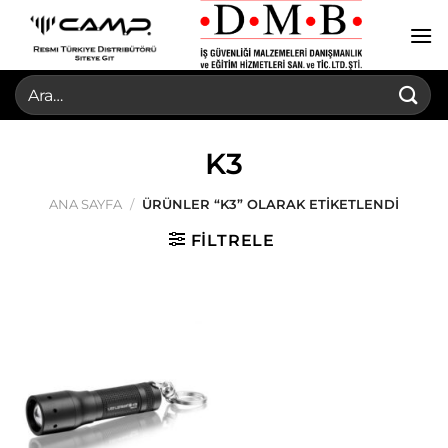
İçeriğe
atla
Ara:
K3
ANA SAYFA
/
ÜRÜNLER “K3” OLARAK ETIKETLENDI
FILTRELE