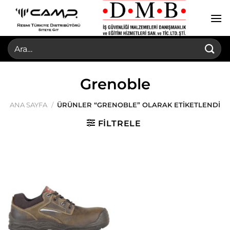
İçeriğe
atla
Ara:
Grenoble
ANA SAYFA
/
ÜRÜNLER “GRENOBLE” OLARAK ETIKETLENDI
FILTRELE