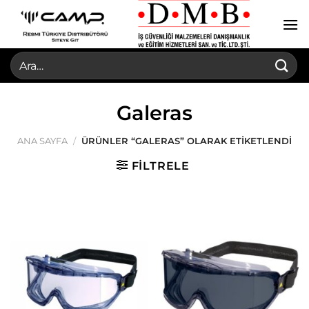
İçeriğe
atla
Ara:
Galeras
ANA SAYFA
/
ÜRÜNLER “GALERAS” OLARAK ETIKETLENDI
FILTRELE