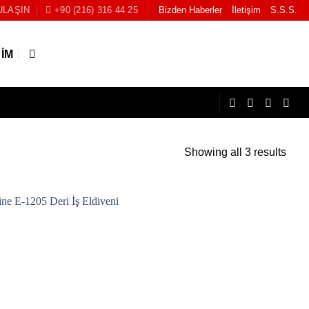
ULAŞIN
+90 (216) 316 44 25
Bizden Haberler
İletişim
S.S.S.
ŞIM
Showing all 3 results