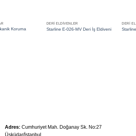
AR
DERI ELDIVENLER
DERI E
ekanik Koruma
Starline E-026-MV Deri İş Eldiveni
Starlin
Adres:
Cumhuriyet Mah. Doğanay Sk. No:27
Üsküdar/İstanbul