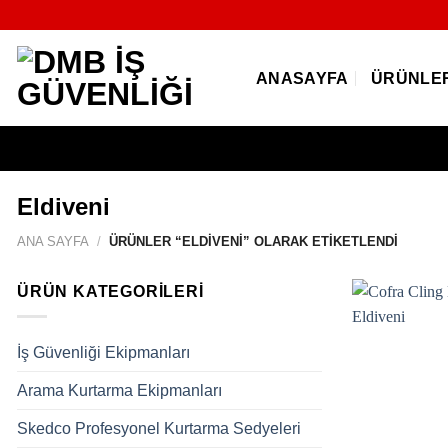
İçeriğe
atla
ANASAYFA
ÜRÜNLE
Eldiveni
ANA SAYFA
/
ÜRÜNLER “ELDIVENI” OLARAK ETIKETLENDI
ÜRÜN KATEGORILERI
İş Güvenliği Ekipmanları
Arama Kurtarma Ekipmanları
Skedco Profesyonel Kurtarma Sedyeleri