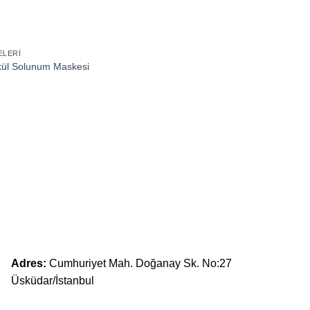
ELERI
kül Solunum Maskesi
Adres:
Cumhuriyet Mah. Doğanay Sk. No:27
Üsküdar/İstanbul