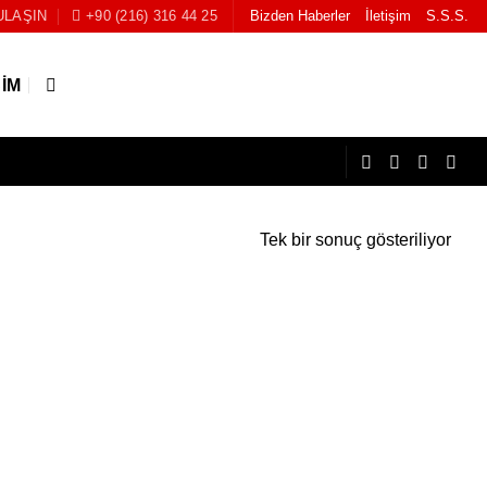
ULAŞIN
+90 (216) 316 44 25
Bizden Haberler
İletişim
S.S.S.
ŞIM
Tek bir sonuç gösteriliyor