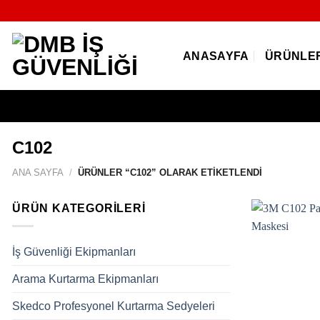
İçeriğe
atla
ANASAYFA
ÜRÜNLE
C102
ANA SAYFA
/
ÜRÜNLER “C102” OLARAK ETIKETLENDI
ÜRÜN KATEGORILERI
İş Güvenliği Ekipmanları
Arama Kurtarma Ekipmanları
Skedco Profesyonel Kurtarma Sedyeleri