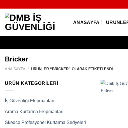
İçeriğe
atla
ANASAYFA
ÜRÜNLE
Bricker
ANA SAYFA
/
ÜRÜNLER “BRICKER” OLARAK ETIKETLENDI
ÜRÜN KATEGORILERI
İş Güvenliği Ekipmanları
Arama Kurtarma Ekipmanları
Skedco Profesyonel Kurtarma Sedyeleri