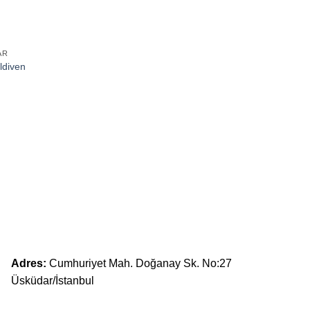
AR
ldiven
Adres:
Cumhuriyet Mah. Doğanay Sk. No:27
Üsküdar/İstanbul