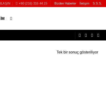
ULAŞIN
+90 (216) 316 44 25
Bizden Haberler
İletişim
S.S.S.
ŞIM
Tek bir sonuç gösteriliyor