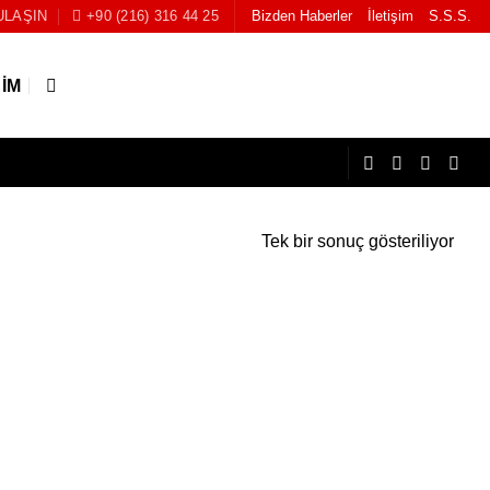
ULAŞIN
+90 (216) 316 44 25
Bizden Haberler
İletişim
S.S.S.
ŞIM
Tek bir sonuç gösteriliyor