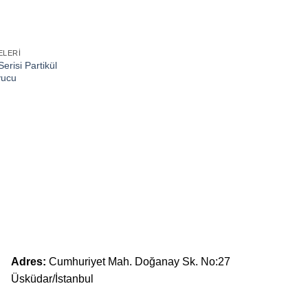
ELERI
risi Partikül
yucu
Adres:
Cumhuriyet Mah. Doğanay Sk. No:27
Üsküdar/İstanbul