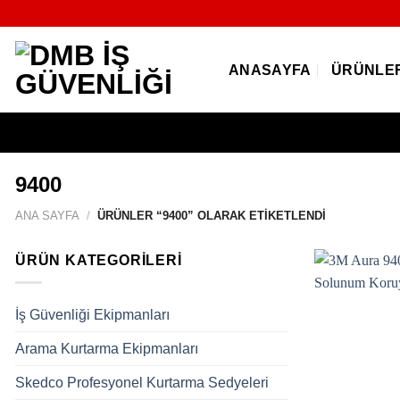
İçeriğe
atla
ANASAYFA
ÜRÜNLE
9400
ANA SAYFA
/
ÜRÜNLER “9400” OLARAK ETIKETLENDI
ÜRÜN KATEGORILERI
İş Güvenliği Ekipmanları
Arama Kurtarma Ekipmanları
Skedco Profesyonel Kurtarma Sedyeleri