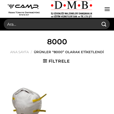
İçeriğe
atla
Ara:
8000
ANA SAYFA
/
ÜRÜNLER “8000” OLARAK ETIKETLENDI
FILTRELE