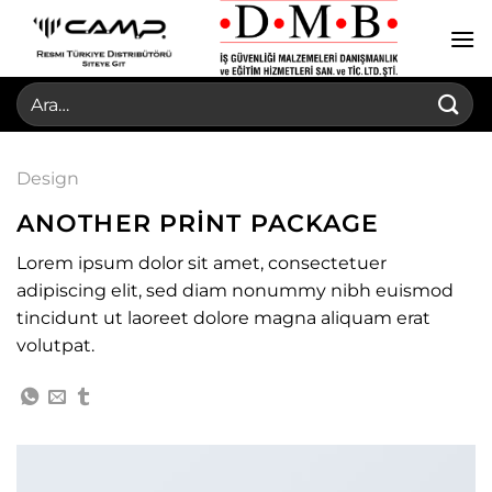
İçeriğe
atla
Ara:
Design
ANOTHER PRINT PACKAGE
Lorem ipsum dolor sit amet, consectetuer
adipiscing elit, sed diam nonummy nibh euismod
tincidunt ut laoreet dolore magna aliquam erat
volutpat.